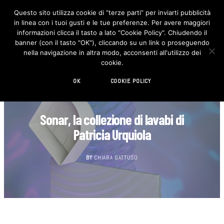
Questo sito utilizza cookie di “terze parti” per inviarti pubblicità
in linea con i tuoi gusti e le tue preferenze. Per avere maggiori
F
I
a
n
informazioni clicca il tasto a lato "Cookie Policy". Chiudendo il
c
s
banner (con il tasto "OK"), cliccando su un link o proseguendo
e
t
b
a
nella navigazione in altra modo, acconsenti all'utilizzo dei
o
g
cookie.
o
r
k
a
m
OK
COOKIE POLICY
DESIGN
Sonar, la collezione di lavabi di
Patricia Urquiola
BY
CHIARA GATTUSO