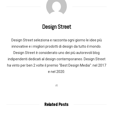
Design Street
Design Street seleziona e racconta ogni giorno le idee più
innovative e i migliori prodotti di design da tutto il mondo.
Design Street è considerato uno dei più autorevoli blog
indipendenti dedicati al design contemporaneo. Design Street
ha vinto per ben 2 volte il premio "Best Design Media": nel 2017
e nel 2020.
W
e
b
s
i
t
Related Posts
e