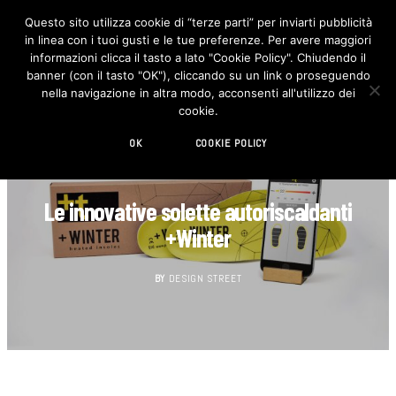
Questo sito utilizza cookie di “terze parti” per inviarti pubblicità
in linea con i tuoi gusti e le tue preferenze. Per avere maggiori
F
I
a
n
informazioni clicca il tasto a lato "Cookie Policy". Chiudendo il
c
s
banner (con il tasto "OK"), cliccando su un link o proseguendo
e
t
b
a
nella navigazione in altra modo, acconsenti all'utilizzo dei
o
g
cookie.
o
r
k
a
m
OK
COOKIE POLICY
CASA
Le innovative solette autoriscaldanti
+Winter
BY
DESIGN STREET