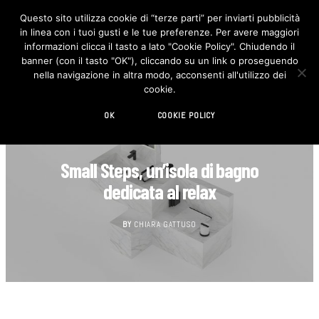
Questo sito utilizza cookie di “terze parti” per inviarti pubblicità
in linea con i tuoi gusti e le tue preferenze. Per avere maggiori
F
I
a
n
informazioni clicca il tasto a lato "Cookie Policy". Chiudendo il
c
s
banner (con il tasto "OK"), cliccando su un link o proseguendo
e
t
b
a
nella navigazione in altra modo, acconsenti all'utilizzo dei
o
g
cookie.
o
r
k
a
m
OK
COOKIE POLICY
DESIGN
Small Steps, un’isola di bagno
dedicata al relax
BY
CHIARA GATTUSO