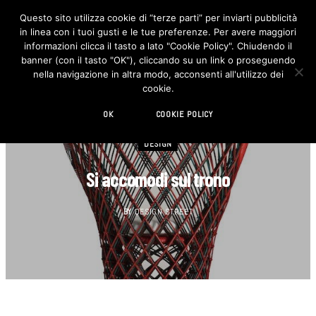
Questo sito utilizza cookie di “terze parti” per inviarti pubblicità
in linea con i tuoi gusti e le tue preferenze. Per avere maggiori
F
I
a
n
informazioni clicca il tasto a lato "Cookie Policy". Chiudendo il
c
s
banner (con il tasto "OK"), cliccando su un link o proseguendo
e
t
b
a
nella navigazione in altra modo, acconsenti all'utilizzo dei
o
g
cookie.
o
r
k
a
m
OK
COOKIE POLICY
DESIGN
Si accomodi sul trono
BY
DESIGN STREET