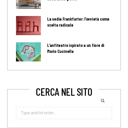
La sedia Frankfurter: l’ovvietà come
scelta radicale
L’anfiteatro ispirato a un fiore di
Mario Cucinella
CERCA NEL SITO
Search
for: