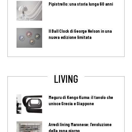
Pipistrello: una storia lunga 60 anni
Il Ball Clock di George Nelson in una
nuova edizione limitata
LIVING
Meguru di Kengo Kuma: il tavolo che
unisce Grecia e Giappone
Arredi living Maronese: l’evoluzione
della zona giorno