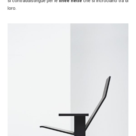
si contraddistingue per le
linee nette
che si incrociano tra di
loro.