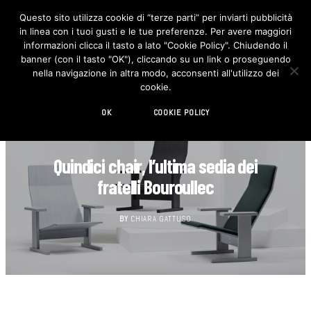
Questo sito utilizza cookie di “terze parti” per inviarti pubblicità
in linea con i tuoi gusti e le tue preferenze. Per avere maggiori
F
I
a
n
informazioni clicca il tasto a lato "Cookie Policy". Chiudendo il
c
s
banner (con il tasto "OK"), cliccando su un link o proseguendo
e
t
b
a
nella navigazione in altra modo, acconsenti all'utilizzo dei
o
g
cookie.
o
r
k
a
m
OK
COOKIE POLICY
DESIGN
Quindici chair, l’ultima sedia dei
fratelli Bouroullec
BY
CHIARA GATTUSO