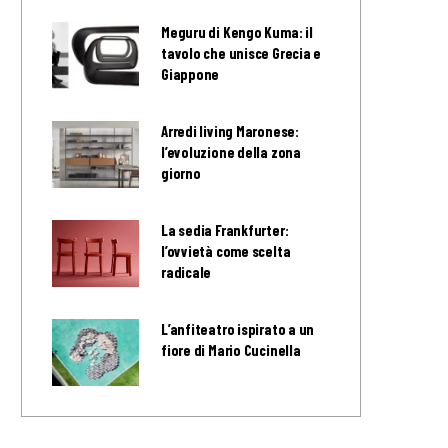
Meguru di Kengo Kuma: il
tavolo che unisce Grecia e
Giappone
Arredi living Maronese:
l’evoluzione della zona
giorno
La sedia Frankfurter:
l’ovvietà come scelta
radicale
L’anfiteatro ispirato a un
fiore di Mario Cucinella