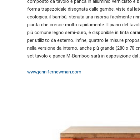
composto da tavolo e panca in alluminio verniciato e ba
forma trapezoidale disegnata dalle gambe, viste dal la
ecologica: il bambù, ritenuta una risorsa facilmente rin
pianta che cresce molto rapidamente. Il piano del tavol
più comune legno semi-duro, è disponibile in tinta carame
per utilizzo da esterno. Infine, quattro le misure prop
nella versione da interno, anche più grande (280 x 70 cm
set tavolo e panca M-Bamboo sarà in esposizione dal 2
www.jennifernewman.com