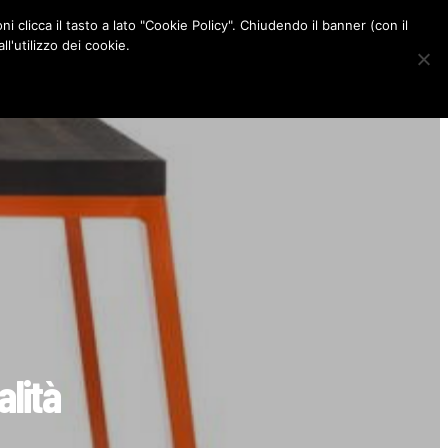
ni clicca il tasto a lato "Cookie Policy". Chiudendo il banner (con il
CONTATTI
l'utilizzo dei cookie.
F
I
P
L
a
n
i
i
c
s
n
n
e
t
t
k
b
a
e
e
o
g
r
d
o
r
e
I
k
a
s
n
m
t
alità