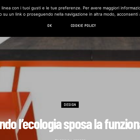
in linea con i tuoi gusti e le tue preferenze. Per avere maggiori informazio
DESIGN
LIVING
HI-TECH
CHI SIAMO
o su un link o proseguendo nella navigazione in altra modo, acconsenti al
OK
COOKIE POLICY
DESIGN
do l’ecologia sposa la funzion