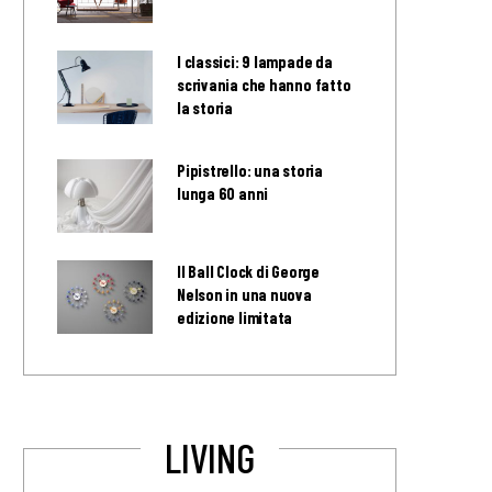
I classici: 9 lampade da
scrivania che hanno fatto
la storia
Pipistrello: una storia
lunga 60 anni
Il Ball Clock di George
Nelson in una nuova
edizione limitata
LIVING