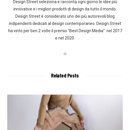
Design Street seleziona e racconta ogni giorno le idee più
innovative e i migliori prodotti di design da tutto il mondo.
Design Street è considerato uno dei più autorevoli blog
indipendenti dedicati al design contemporaneo. Design Street
ha vinto per ben 2 volte il premio "Best Design Media": nel 2017
e nel 2020.
W
e
b
s
i
t
Related Posts
e