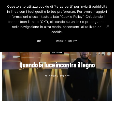
Questo sito utilizza cookie di “terze parti” per inviarti pubblicità
in linea con i tuoi gusti e le tue preferenze. Per avere maggiori
F
I
a
n
informazioni clicca il tasto a lato "Cookie Policy". Chiudendo il
c
s
banner (con il tasto "OK"), cliccando su un link o proseguendo
e
t
b
a
nella navigazione in altra modo, acconsenti all'utilizzo dei
o
g
cookie.
o
r
k
a
m
OK
COOKIE POLICY
DESIGN
Quando la luce incontra il legno
BY
DESIGN STREET