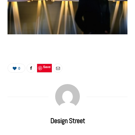
Save
0
Design Street