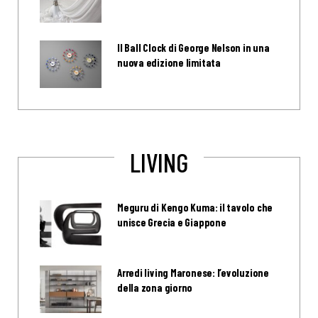
Il Ball Clock di George Nelson in una
nuova edizione limitata
LIVING
Meguru di Kengo Kuma: il tavolo che
unisce Grecia e Giappone
Arredi living Maronese: l’evoluzione
della zona giorno