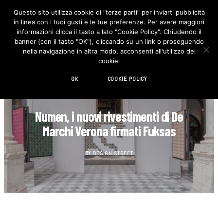
Questo sito utilizza cookie di “terze parti” per inviarti pubblicità
in linea con i tuoi gusti e le tue preferenze. Per avere maggiori
F
I
a
n
informazioni clicca il tasto a lato "Cookie Policy". Chiudendo il
c
s
banner (con il tasto "OK"), cliccando su un link o proseguendo
e
t
b
a
nella navigazione in altra modo, acconsenti all'utilizzo dei
o
g
cookie.
o
r
k
a
m
OK
COOKIE POLICY
DESIGN
Numen, i nuovi rivestimenti di De
Marchi Verona firmati Fuksas
BY
DESIGN STREET