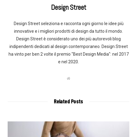
Design Street
Design Street seleziona e racconta ogni giorno le idee più
innovative e i migliori prodotti di design da tutto il mondo.
Design Street è considerato uno dei più autorevoli blog
indipendenti dedicati al design contemporaneo. Design Street
ha vinto per ben 2 volte il premio "Best Design Media": nel 2017
e nel 2020.
W
e
b
s
i
t
Related Posts
e