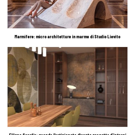
Marmifere: micro architetture in marmo di Studio Lievito
Filippo Scarfia: quando l’artigianato diventa progetto d’interni