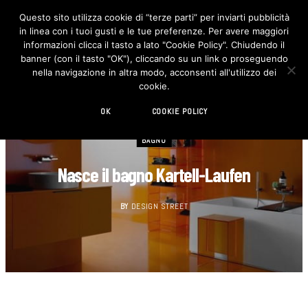
Questo sito utilizza cookie di “terze parti” per inviarti pubblicità
in linea con i tuoi gusti e le tue preferenze. Per avere maggiori
F
I
a
n
informazioni clicca il tasto a lato "Cookie Policy". Chiudendo il
c
s
banner (con il tasto "OK"), cliccando su un link o proseguendo
e
t
b
a
nella navigazione in altra modo, acconsenti all'utilizzo dei
o
g
cookie.
o
r
k
a
m
OK
COOKIE POLICY
BAGNO
Nasce il bagno Kartell-Laufen
BY
DESIGN STREET