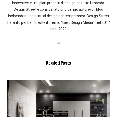
innovative e i migliori prodotti di design da tutto il mondo.
Design Street è considerato uno dei più autorevoli blog
indipendenti dedicati al design contemporaneo. Design Street
ha vinto per ben 2 volte il premio "Best Design Media": nel 2017
e nel 2020.
W
e
b
s
i
t
Related Posts
e