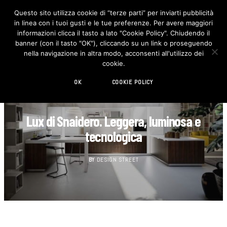
Questo sito utilizza cookie di “terze parti” per inviarti pubblicità
in linea con i tuoi gusti e le tue preferenze. Per avere maggiori
F
I
a
n
informazioni clicca il tasto a lato "Cookie Policy". Chiudendo il
c
s
banner (con il tasto "OK"), cliccando su un link o proseguendo
e
t
b
a
nella navigazione in altra modo, acconsenti all'utilizzo dei
o
g
cookie.
o
r
k
a
m
OK
COOKIE POLICY
CUCINA
Lux di Snaidero. Leggera, luminosa e
tecnologica
BY
DESIGN STREET