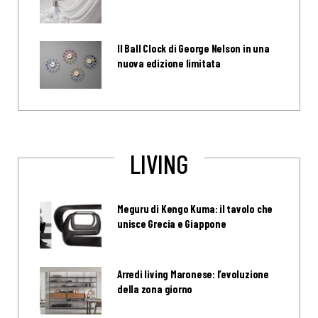
Il Ball Clock di George Nelson in una
nuova edizione limitata
LIVING
Meguru di Kengo Kuma: il tavolo che
unisce Grecia e Giappone
Arredi living Maronese: l’evoluzione
della zona giorno