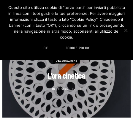
Questo sito utilizza cookie di “terze parti” per inviarti pubblicità
in linea con i tuoi gusti e le tue preferenze. Per avere maggiori
F
I
a
n
informazioni clicca il tasto a lato "Cookie Policy". Chiudendo il
c
s
banner (con il tasto "OK"), cliccando su un link o proseguendo
e
t
b
a
nella navigazione in altra modo, acconsenti all'utilizzo dei
o
g
cookie.
o
r
k
a
m
OK
COOKIE POLICY
DECORAZIONE
L’ora cinetica
BY
DESIGN STREET