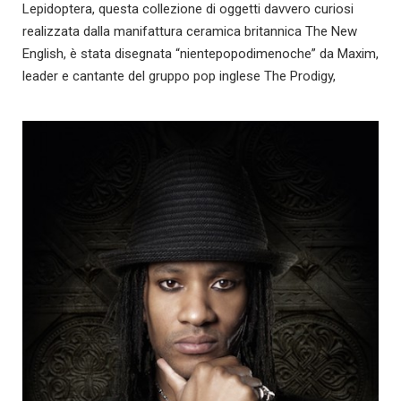
Lepidoptera, questa collezione di oggetti davvero curiosi
realizzata dalla manifattura ceramica britannica The New
English, è stata disegnata “nientepopodimenoche” da Maxim,
leader e cantante del gruppo pop inglese The Prodigy,