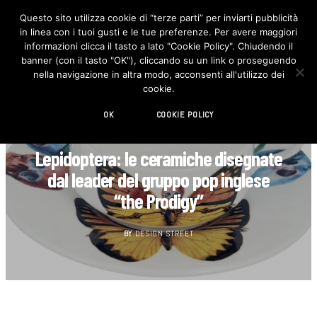
Questo sito utilizza cookie di “terze parti” per inviarti pubblicità
in linea con i tuoi gusti e le tue preferenze. Per avere maggiori
F
I
a
n
informazioni clicca il tasto a lato "Cookie Policy". Chiudendo il
c
s
banner (con il tasto "OK"), cliccando su un link o proseguendo
e
t
b
a
nella navigazione in altra modo, acconsenti all'utilizzo dei
o
g
cookie.
o
r
k
a
m
OK
COOKIE POLICY
DECORAZIONE
Lepidoptera: le ceramiche disegnate
dal leader del gruppo pop inglese
“the Prodigy”
BY
DESIGN STREET