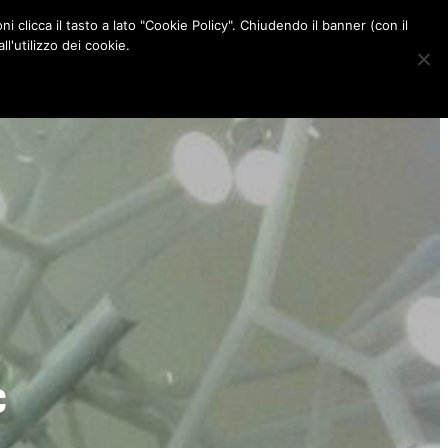
ni clicca il tasto a lato "Cookie Policy". Chiudendo il banner (con il
CONTATTI
l'utilizzo dei cookie.
F
I
P
L
a
n
i
i
c
s
n
n
e
t
t
k
b
a
e
e
o
g
r
d
o
r
e
I
k
a
s
n
m
t
c