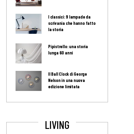
I classici: 9 lampade da
scrivania che hanno fatto
la storia
Pipistrello: una storia
lunga 60 anni
Il Ball Clock di George
Nelson in una nuova
edizione limitata
LIVING