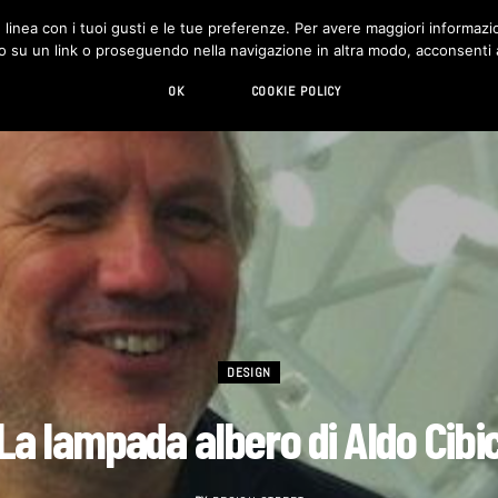
in linea con i tuoi gusti e le tue preferenze. Per avere maggiori informazio
DESIGN
LIVING
HI-TECH
CHI SIAMO
o su un link o proseguendo nella navigazione in altra modo, acconsenti al
OK
COOKIE POLICY
DESIGN
La lampada albero di Aldo Cibi