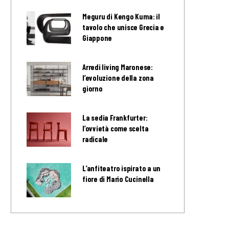
Meguru di Kengo Kuma: il
tavolo che unisce Grecia e
Giappone
Arredi living Maronese:
l’evoluzione della zona
giorno
La sedia Frankfurter:
l’ovvietà come scelta
radicale
L’anfiteatro ispirato a un
fiore di Mario Cucinella