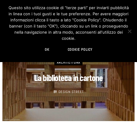
Questo sito utilizza cookie di “terze parti” per inviarti pubblicità
in linea con i tuoi gusti e le tue preferenze. Per avere maggiori
F
I
a
n
informazioni clicca il tasto a lato "Cookie Policy". Chiudendo il
c
s
banner (con il tasto "OK"), cliccando su un link o proseguendo
e
t
b
a
nella navigazione in altra modo, acconsenti all'utilizzo dei
o
g
cookie.
o
r
k
a
m
OK
COOKIE POLICY
ARCHITETTURA
La biblioteca in cartone
BY
DESIGN STREET