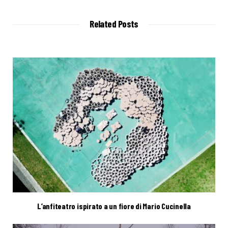
s
i
t
Related Posts
e
L’anfiteatro ispirato a un fiore di Mario Cucinella