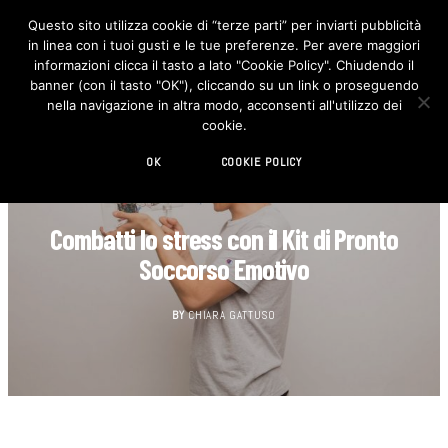
Questo sito utilizza cookie di “terze parti” per inviarti pubblicità
in linea con i tuoi gusti e le tue preferenze. Per avere maggiori
F
I
a
n
informazioni clicca il tasto a lato "Cookie Policy". Chiudendo il
c
s
banner (con il tasto "OK"), cliccando su un link o proseguendo
e
t
b
a
nella navigazione in altra modo, acconsenti all'utilizzo dei
o
g
cookie.
o
r
k
a
m
OK
COOKIE POLICY
GIOVANI DESIGNER
Combatti lo stress con il Kit di Pronto
Soccorso Emotivo
BY
CHIARA GATTUSO