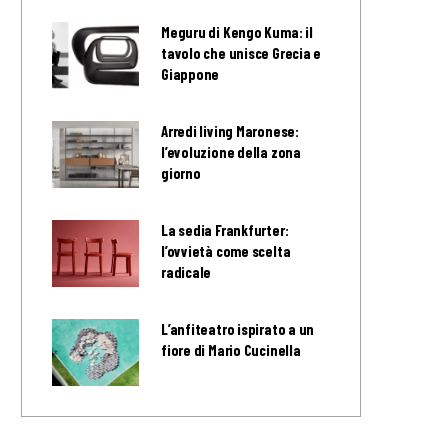
Meguru di Kengo Kuma: il
tavolo che unisce Grecia e
Giappone
Arredi living Maronese:
l’evoluzione della zona
giorno
La sedia Frankfurter:
l’ovvietà come scelta
radicale
L’anfiteatro ispirato a un
fiore di Mario Cucinella