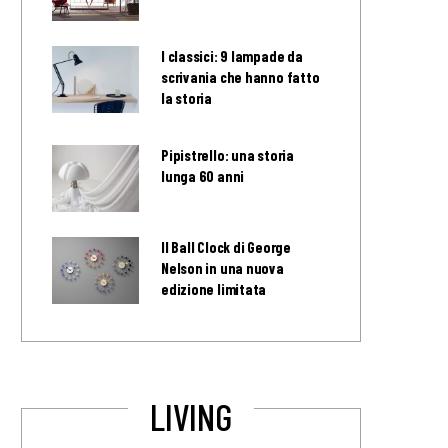
I classici: 9 lampade da
scrivania che hanno fatto
la storia
Pipistrello: una storia
lunga 60 anni
Il Ball Clock di George
Nelson in una nuova
edizione limitata
LIVING