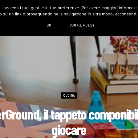
in linea con i tuoi gusti e le tue preferenze. Per avere maggiori informazio
DESIGN
LIVING
HI-TECH
CHI SIAMO
o su un link o proseguendo nella navigazione in altra modo, acconsenti al
OK
COOKIE POLICY
CUCINA
rGround, il tappeto componibi
giocare