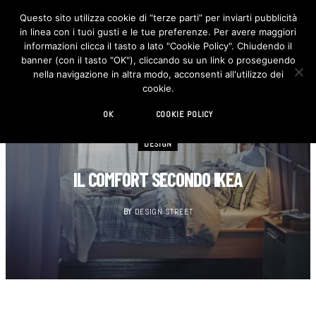
Questo sito utilizza cookie di “terze parti” per inviarti pubblicità
in linea con i tuoi gusti e le tue preferenze. Per avere maggiori
F
I
a
n
informazioni clicca il tasto a lato "Cookie Policy". Chiudendo il
c
s
banner (con il tasto "OK"), cliccando su un link o proseguendo
e
t
b
a
nella navigazione in altra modo, acconsenti all'utilizzo dei
o
g
cookie.
o
r
k
a
m
OK
COOKIE POLICY
DESIGN
IL COMFORT SECONDO IKEA
BY
DESIGN STREET