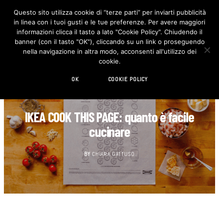
Questo sito utilizza cookie di “terze parti” per inviarti pubblicità
in linea con i tuoi gusti e le tue preferenze. Per avere maggiori
F
I
a
n
informazioni clicca il tasto a lato "Cookie Policy". Chiudendo il
c
s
banner (con il tasto "OK"), cliccando su un link o proseguendo
e
t
b
a
nella navigazione in altra modo, acconsenti all'utilizzo dei
o
g
cookie.
o
r
k
a
m
OK
COOKIE POLICY
CUCINA
IKEA COOK THIS PAGE: quanto è facile
cucinare
BY
CHIARA GATTUSO