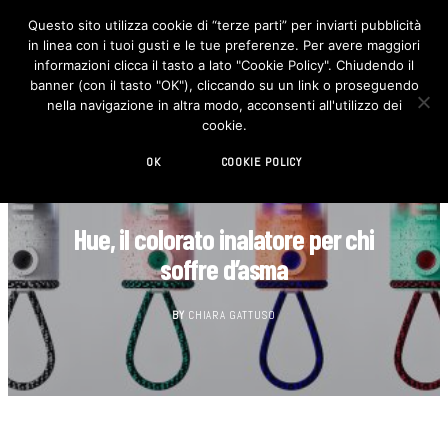
Questo sito utilizza cookie di “terze parti” per inviarti pubblicità
in linea con i tuoi gusti e le tue preferenze. Per avere maggiori
F
I
a
n
informazioni clicca il tasto a lato "Cookie Policy". Chiudendo il
c
s
banner (con il tasto "OK"), cliccando su un link o proseguendo
e
t
b
a
nella navigazione in altra modo, acconsenti all'utilizzo dei
o
g
cookie.
o
r
k
a
m
OK
COOKIE POLICY
GIOVANI DESIGNER
Hue, il colorato inalatore per chi
soffre d’asma
BY
CHIARA GATTUSO