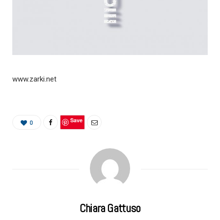
www.zarki.net
Save
0
Chiara Gattuso