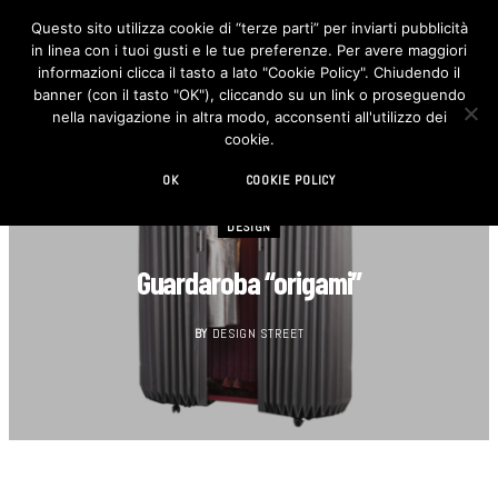
Questo sito utilizza cookie di “terze parti” per inviarti pubblicità
in linea con i tuoi gusti e le tue preferenze. Per avere maggiori
F
I
a
n
informazioni clicca il tasto a lato "Cookie Policy". Chiudendo il
c
s
banner (con il tasto "OK"), cliccando su un link o proseguendo
e
t
b
a
nella navigazione in altra modo, acconsenti all'utilizzo dei
o
g
cookie.
o
r
k
a
m
OK
COOKIE POLICY
DESIGN
Guardaroba “origami”
BY
DESIGN STREET