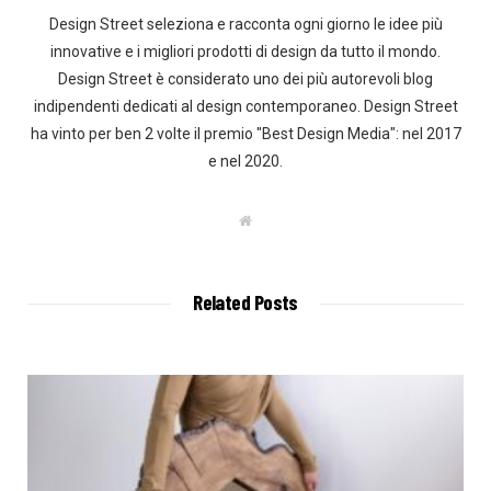
Design Street seleziona e racconta ogni giorno le idee più
innovative e i migliori prodotti di design da tutto il mondo.
Design Street è considerato uno dei più autorevoli blog
indipendenti dedicati al design contemporaneo. Design Street
ha vinto per ben 2 volte il premio "Best Design Media": nel 2017
e nel 2020.
W
e
b
s
i
t
Related Posts
e