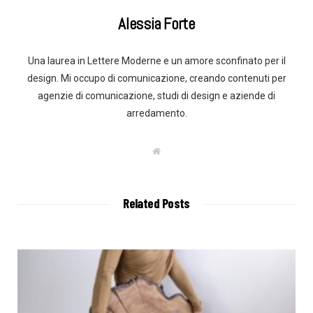
Alessia Forte
Una laurea in Lettere Moderne e un amore sconfinato per il
design. Mi occupo di comunicazione, creando contenuti per
agenzie di comunicazione, studi di design e aziende di
arredamento.
W
e
b
s
i
t
Related Posts
e