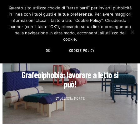
Questo sito utilizza cookie di “terze parti” per inviarti pubblicità
in linea con i tuoi gusti e le tue preferenze. Per avere maggiori
F
I
a
n
informazioni clicca il tasto a lato "Cookie Policy". Chiudendo il
c
s
banner (con il tasto "OK"), cliccando su un link o proseguendo
e
t
b
a
nella navigazione in altra modo, acconsenti all'utilizzo dei
o
g
cookie.
o
r
k
a
m
OK
COOKIE POLICY
DESIGN
Grafeoiphobia: lavorare a letto si
può!
BY
ALESSIA FORTE