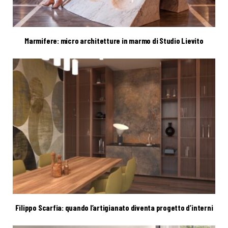
Marmifere: micro architetture in marmo di Studio Lievito
Filippo Scarfia: quando l’artigianato diventa progetto d’interni