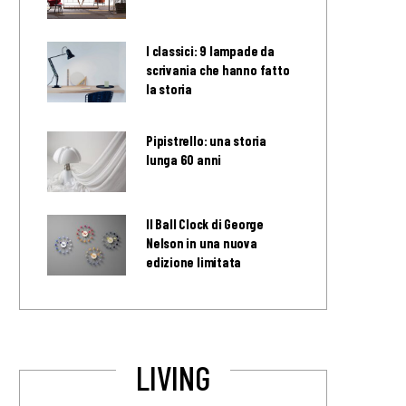
I classici: 9 lampade da
scrivania che hanno fatto
la storia
Pipistrello: una storia
lunga 60 anni
Il Ball Clock di George
Nelson in una nuova
edizione limitata
LIVING