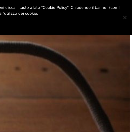
ni clicca il tasto a lato "Cookie Policy". Chiudendo il banner (con il
CONTATTI
l'utilizzo dei cookie.
F
I
P
L
a
n
i
i
c
s
n
n
e
t
t
k
b
a
e
e
o
g
r
d
o
r
e
I
k
a
s
n
m
t