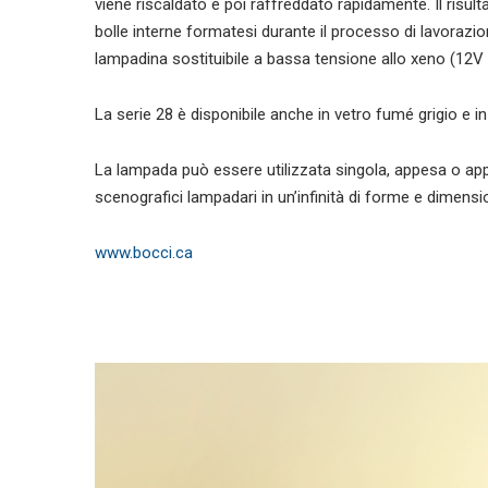
viene riscaldato e poi raffreddato rapidamente. Il risul
bolle interne formatesi durante il processo di lavorazio
lampadina sostituibile a bassa tensione allo xeno (12V
La serie 28 è disponibile anche in vetro fumé grigio e in u
La lampada può essere utilizzata singola, appesa o ap
scenografici lampadari in un’infinità di forme e dimensio
www.bocci.ca