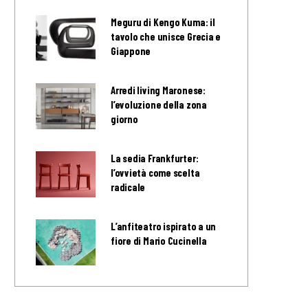
Meguru di Kengo Kuma: il
tavolo che unisce Grecia e
Giappone
Arredi living Maronese:
l’evoluzione della zona
giorno
La sedia Frankfurter:
l’ovvietà come scelta
radicale
L’anfiteatro ispirato a un
fiore di Mario Cucinella