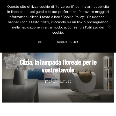
Questo sito utilizza cookie di “terze parti” per inviarti pubblicità
in linea con i tuoi gusti e le tue preferenze. Per avere maggiori
F
I
a
n
informazioni clicca il tasto a lato "Cookie Policy". Chiudendo il
c
s
banner (con il tasto "OK"), cliccando su un link o proseguendo
e
t
b
a
nella navigazione in altra modo, acconsenti all'utilizzo dei
o
g
cookie.
o
r
k
a
m
OK
COOKIE POLICY
DESIGN
Clizia, la lampada floreale per le
vostre tavole
BY
CHIARA GATTUSO