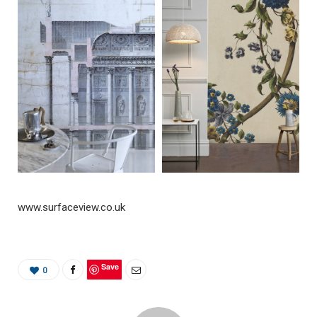
www.surfaceview.co.uk
Save
0