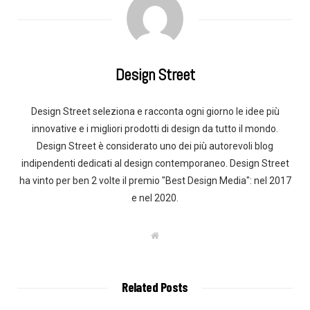
Design Street
Design Street seleziona e racconta ogni giorno le idee più
innovative e i migliori prodotti di design da tutto il mondo.
Design Street è considerato uno dei più autorevoli blog
indipendenti dedicati al design contemporaneo. Design Street
ha vinto per ben 2 volte il premio "Best Design Media": nel 2017
e nel 2020.
W
e
b
s
i
t
Related Posts
e