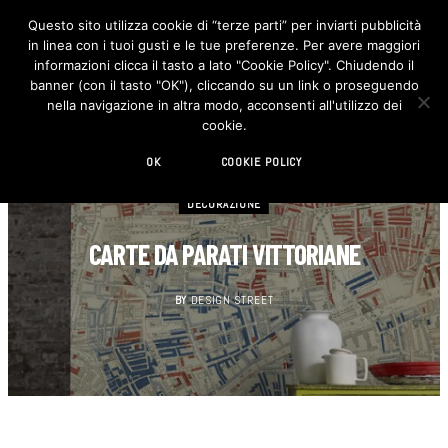
Questo sito utilizza cookie di “terze parti” per inviarti pubblicità
in linea con i tuoi gusti e le tue preferenze. Per avere maggiori
F
I
a
n
informazioni clicca il tasto a lato "Cookie Policy". Chiudendo il
c
s
banner (con il tasto "OK"), cliccando su un link o proseguendo
e
t
b
a
nella navigazione in altra modo, acconsenti all'utilizzo dei
o
g
cookie.
o
r
k
a
m
OK
COOKIE POLICY
DECORAZIONE
CARTE DA PARATI VITTORIANE
BY
DESIGN STREET