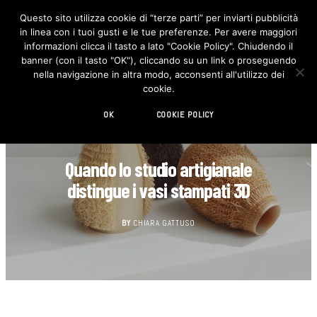
Questo sito utilizza cookie di “terze parti” per inviarti pubblicità
in linea con i tuoi gusti e le tue preferenze. Per avere maggiori
F
I
a
n
informazioni clicca il tasto a lato "Cookie Policy". Chiudendo il
c
s
banner (con il tasto "OK"), cliccando su un link o proseguendo
e
t
b
a
nella navigazione in altra modo, acconsenti all'utilizzo dei
o
g
cookie.
o
r
k
a
m
OK
COOKIE POLICY
DECORAZIONE
Quando lo studio artigianale
distingue i vasi stampati 3D
BY
CHIARA GATTUSO