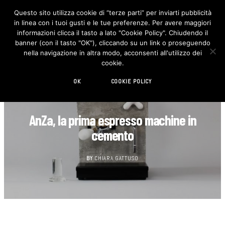
Questo sito utilizza cookie di “terze parti” per inviarti pubblicità
in linea con i tuoi gusti e le tue preferenze. Per avere maggiori
F
I
a
n
informazioni clicca il tasto a lato "Cookie Policy". Chiudendo il
c
s
banner (con il tasto "OK"), cliccando su un link o proseguendo
e
t
b
a
nella navigazione in altra modo, acconsenti all'utilizzo dei
o
g
cookie.
o
r
k
a
m
OK
COOKIE POLICY
GIOVANI DESIGNER
AnZa, la prima espresso machine in
cemento
BY
CHIARA GATTUSO