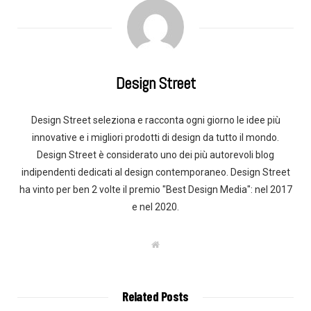
Design Street
Design Street seleziona e racconta ogni giorno le idee più
innovative e i migliori prodotti di design da tutto il mondo.
Design Street è considerato uno dei più autorevoli blog
indipendenti dedicati al design contemporaneo. Design Street
ha vinto per ben 2 volte il premio "Best Design Media": nel 2017
e nel 2020.
W
e
b
s
i
t
Related Posts
e