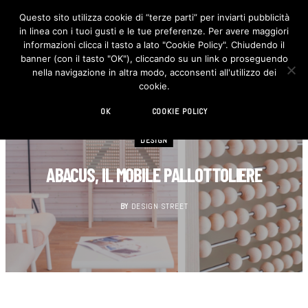
Questo sito utilizza cookie di “terze parti” per inviarti pubblicità
in linea con i tuoi gusti e le tue preferenze. Per avere maggiori
F
I
a
n
informazioni clicca il tasto a lato "Cookie Policy". Chiudendo il
c
s
banner (con il tasto "OK"), cliccando su un link o proseguendo
e
t
b
a
nella navigazione in altra modo, acconsenti all'utilizzo dei
o
g
cookie.
o
r
k
a
m
OK
COOKIE POLICY
DESIGN
ABACUS, IL MOBILE PALLOTTOLIERE
BY
DESIGN STREET