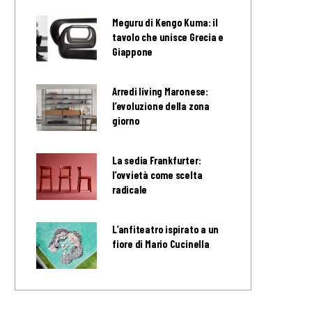
Meguru di Kengo Kuma: il
tavolo che unisce Grecia e
Giappone
Arredi living Maronese:
l’evoluzione della zona
giorno
La sedia Frankfurter:
l’ovvietà come scelta
radicale
L’anfiteatro ispirato a un
fiore di Mario Cucinella