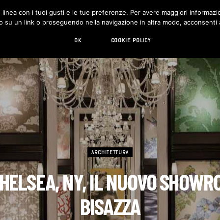
in linea con i tuoi gusti e le tue preferenze. Per avere maggiori informazio
DESIGN
LIVING
HI-TECH
CHI SIAMO
o su un link o proseguendo nella navigazione in altra modo, acconsenti al
OK
COOKIE POLICY
ARCHITETTURA
CHELSEA, NY, IL NUOVO SHOWR
BISAZZA