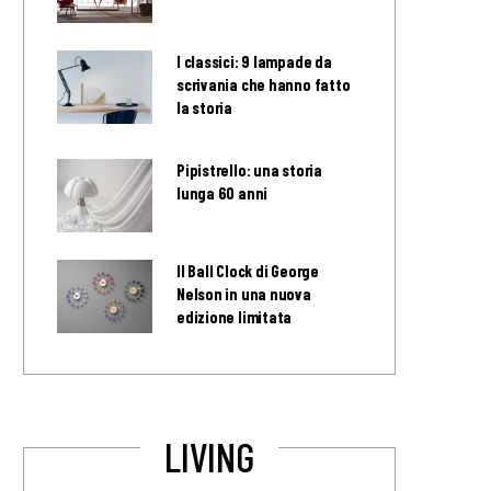
I classici: 9 lampade da
scrivania che hanno fatto
la storia
Pipistrello: una storia
lunga 60 anni
Il Ball Clock di George
Nelson in una nuova
edizione limitata
LIVING