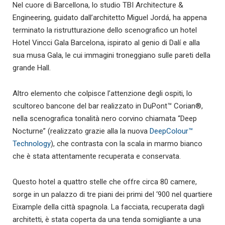
Nel cuore di Barcellona, lo studio TBI Architecture &
Engineering, guidato dall’architetto Miguel Jordá, ha appena
terminato la ristrutturazione dello scenografico un hotel
Hotel Vincci Gala Barcelona, ispirato al genio di Dalí e alla
sua musa Gala, le cui immagini troneggiano sulle pareti della
grande Hall.
Altro elemento che colpisce l’attenzione degli ospiti, lo
scultoreo bancone del bar realizzato in DuPont™ Corian®,
nella scenografica tonalità nero corvino chiamata “Deep
Nocturne” (realizzato grazie alla la nuova
DeepColour™
Technology
), che contrasta con la scala in marmo bianco
che è stata attentamente recuperata e conservata.
Questo hotel a quattro stelle che offre circa 80 camere,
sorge in un palazzo di tre piani dei primi del ‘900 nel quartiere
Eixample della città spagnola. La facciata, recuperata dagli
architetti, è stata coperta da una tenda somigliante a una