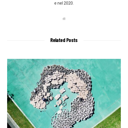
e nel 2020.
W
e
b
s
i
t
Related Posts
e