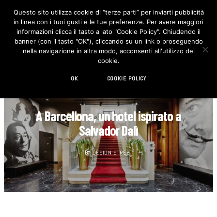
Questo sito utilizza cookie di “terze parti” per inviarti pubblicità
in linea con i tuoi gusti e le tue preferenze. Per avere maggiori
F
I
a
n
informazioni clicca il tasto a lato "Cookie Policy". Chiudendo il
c
s
banner (con il tasto "OK"), cliccando su un link o proseguendo
e
t
b
a
nella navigazione in altra modo, acconsenti all'utilizzo dei
o
g
cookie.
o
r
k
a
m
OK
COOKIE POLICY
ARCHITETTURA
A Barcellona, un hotel ispirato a
Salvador Dalì
BY
DESIGN STREET