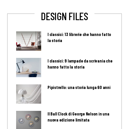
DESIGN FILES
I classici: 13 librerie che hanno fatto
la storia
I classici: 9 lampade da scrivania che
hanno fatto la storia
Pipistrello: una storia lunga 60 anni
Il Ball Clock di George Nelson in una
nuova edizione limitata