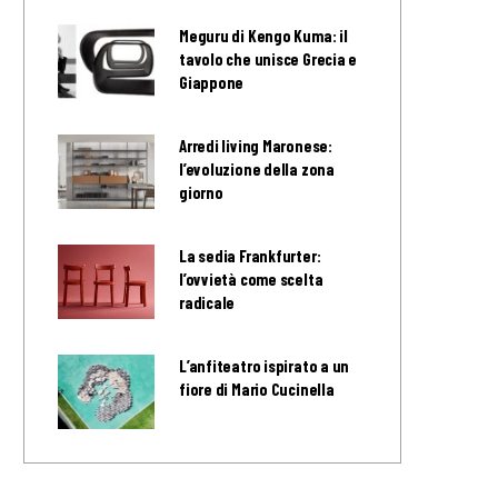
Meguru di Kengo Kuma: il
tavolo che unisce Grecia e
Giappone
Arredi living Maronese:
l’evoluzione della zona
giorno
La sedia Frankfurter:
l’ovvietà come scelta
radicale
L’anfiteatro ispirato a un
fiore di Mario Cucinella