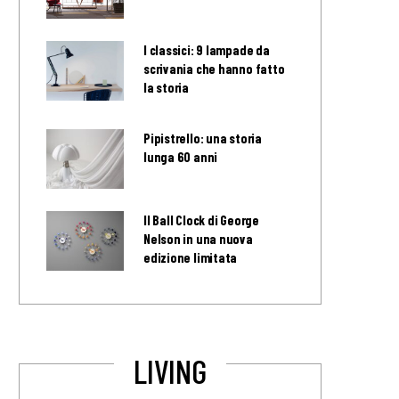
I classici: 9 lampade da
scrivania che hanno fatto
la storia
Pipistrello: una storia
lunga 60 anni
Il Ball Clock di George
Nelson in una nuova
edizione limitata
LIVING