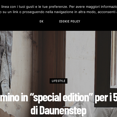
in linea con i tuoi gusti e le tue preferenze. Per avere maggiori informazio
DESIGN
LIVING
HI-TECH
CHI SIAMO
o su un link o proseguendo nella navigazione in altra modo, acconsenti al
OK
COOKIE POLICY
LIFESTYLE
mino in “special edition” per i 
di Daunenstep