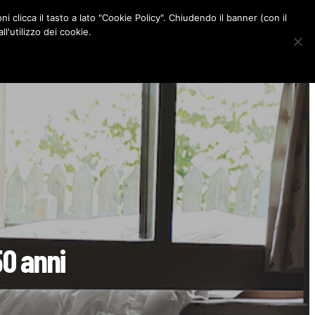
ni clicca il tasto a lato "Cookie Policy". Chiudendo il banner (con il
CONTATTI
l'utilizzo dei cookie.
F
I
P
L
a
n
i
i
c
s
n
n
e
t
t
k
b
a
e
e
o
g
r
d
o
r
e
I
k
a
s
n
m
t
50 anni