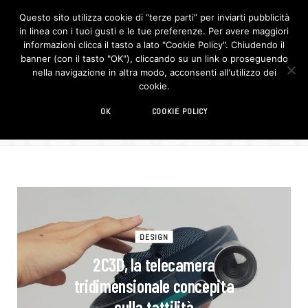
Questo sito utilizza cookie di “terze parti” per inviarti pubblicità
in linea con i tuoi gusti e le tue preferenze. Per avere maggiori
F
I
a
n
informazioni clicca il tasto a lato "Cookie Policy". Chiudendo il
c
s
banner (con il tasto "OK"), cliccando su un link o proseguendo
e
t
b
a
nella navigazione in altra modo, acconsenti all'utilizzo dei
o
g
BROWSIN
cookie.
o
r
TAG
k
a
m
videocamera
OK
COOKIE POLICY
DESIGN
2C3D, la telecamera
tridimensionale concepita
sulla tattilità