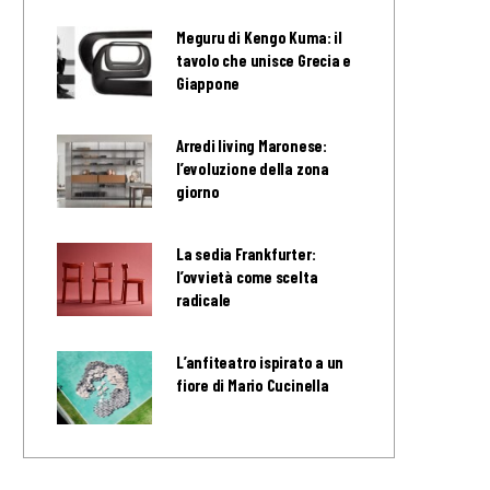
Meguru di Kengo Kuma: il
tavolo che unisce Grecia e
Giappone
Arredi living Maronese:
l’evoluzione della zona
giorno
La sedia Frankfurter:
l’ovvietà come scelta
radicale
L’anfiteatro ispirato a un
fiore di Mario Cucinella