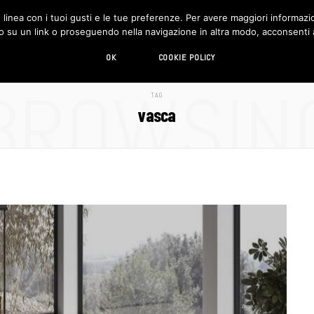
in linea con i tuoi gusti e le tue preferenze. Per avere maggiori informazio
DESIGN
LIVING
HI-TECH
CHI SIAMO
o su un link o proseguendo nella navigazione in altra modo, acconsenti al
OK
COOKIE POLICY
BROWSIN
TAG
vasca