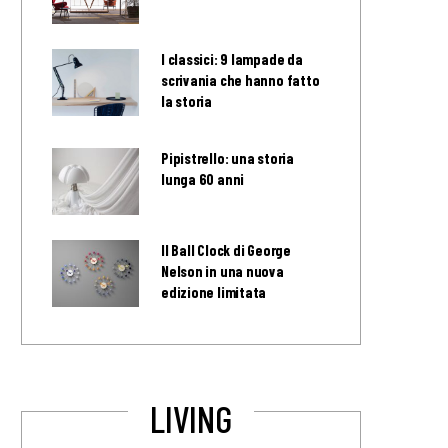
I classici: 9 lampade da
scrivania che hanno fatto
la storia
Pipistrello: una storia
lunga 60 anni
Il Ball Clock di George
Nelson in una nuova
edizione limitata
LIVING