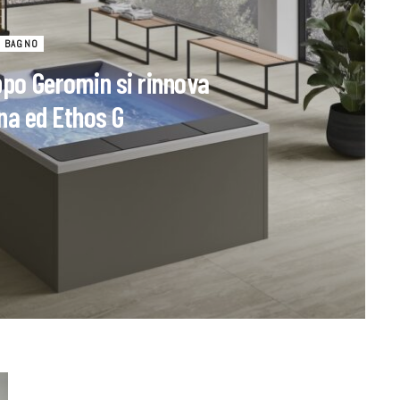
BAGNO
uppo Geromin si rinnova
na ed Ethos G