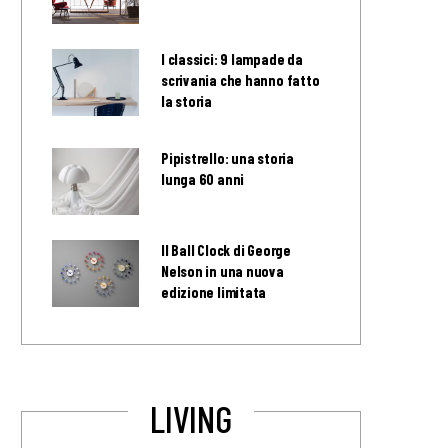
I classici: 9 lampade da
scrivania che hanno fatto
la storia
Pipistrello: una storia
lunga 60 anni
Il Ball Clock di George
Nelson in una nuova
edizione limitata
LIVING