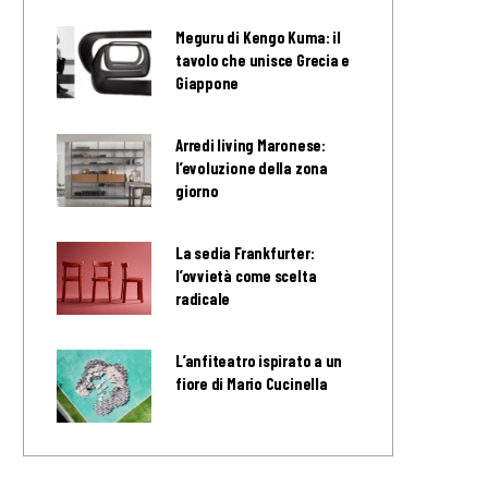
Meguru di Kengo Kuma: il
tavolo che unisce Grecia e
Giappone
Arredi living Maronese:
l’evoluzione della zona
giorno
La sedia Frankfurter:
l’ovvietà come scelta
radicale
L’anfiteatro ispirato a un
fiore di Mario Cucinella