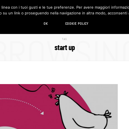
in linea con i tuoi gusti e le tue preferenze. Per avere maggiori informazio
DESIGN
LIVING
HI-TECH
CHI SIAMO
o su un link o proseguendo nella navigazione in altra modo, acconsenti al
OK
COOKIE POLICY
BROWSIN
TAG
start up