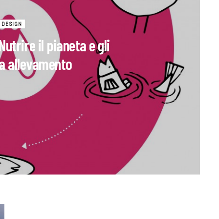
DESIGN
utrire il pianeta e gli
da allevamento