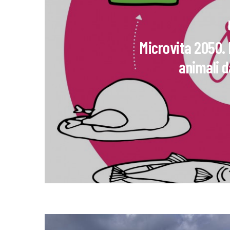
Microvita 2050. N
animali 