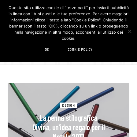
Questo sito utilizza cookie di “terze parti” per inviarti pubblicità
in linea con i tuoi gusti e le tue preferenze. Per avere maggiori
F
I
a
n
informazioni clicca il tasto a lato "Cookie Policy". Chiudendo il
c
s
banner (con il tasto "OK"), cliccando su un link o proseguendo
e
t
b
a
nella navigazione in altra modo, acconsenti all'utilizzo dei
o
g
BROWSIN
cookie.
o
r
TAG
k
a
m
riedizione
OK
COOKIE POLICY
DESIGN
La penna stilografica
Divina, un’idea regalo per il
Natale 2017