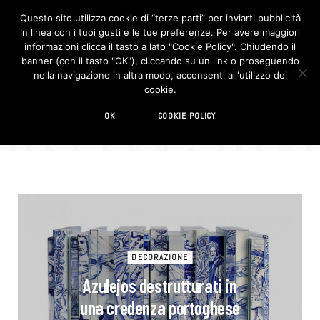
Questo sito utilizza cookie di “terze parti” per inviarti pubblicità
in linea con i tuoi gusti e le tue preferenze. Per avere maggiori
F
I
a
n
informazioni clicca il tasto a lato "Cookie Policy". Chiudendo il
c
s
banner (con il tasto "OK"), cliccando su un link o proseguendo
e
t
b
a
nella navigazione in altra modo, acconsenti all'utilizzo dei
o
g
BROWSIN
cookie.
o
r
TAG
k
a
m
limited edition
OK
COOKIE POLICY
DECORAZIONE
Azulejos destrutturati in
una credenza portoghese