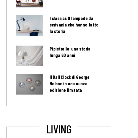
I classici: 9 lampade da
scrivania che hanno fatto
la storia
Pipistrello: una storia
lunga 60 anni
Il Ball Clock di George
Nelson in una nuova
edizione limitata
LIVING