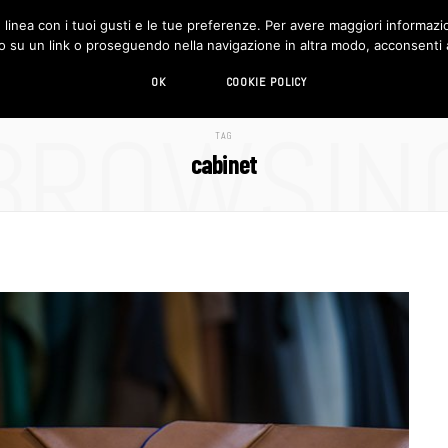
in linea con i tuoi gusti e le tue preferenze. Per avere maggiori informazio
DESIGN
LIVING
HI-TECH
CHI SIAMO
o su un link o proseguendo nella navigazione in altra modo, acconsenti al
OK
COOKIE POLICY
BROWSIN
TAG
cabinet