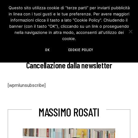
Questo sito utilizza cookie di “terze parti” per inviarti pubblicità
in linea con i tuoi gusti e le tue preferenze. Per avere maggiori
F
I
a
n
informazioni clicca il tasto a lato "Cookie Policy". Chiudendo il
c
s
banner (con il tasto "OK"), cliccando su un link o proseguendo
e
t
b
a
nella navigazione in altra modo, acconsenti all'utilizzo dei
o
g
cookie.
o
r
k
a
m
OK
COOKIE POLICY
Cancellazione dalla newsletter
[wpmlunsubscribe]
MASSIMO ROSATI