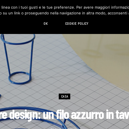
in linea con i tuoi gusti e le tue preferenze. Per avere maggiori informazio
DESIGN
LIVING
HI-TECH
CHI SIAMO
o su un link o proseguendo nella navigazione in altra modo, acconsenti al
OK
COOKIE POLICY
CASA
e design: un filo azzurro in ta