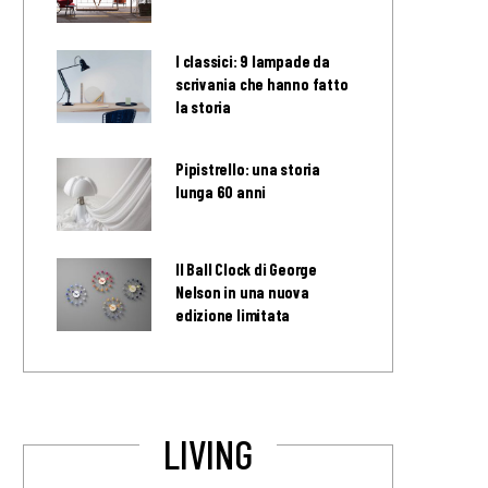
I classici: 9 lampade da
scrivania che hanno fatto
la storia
Pipistrello: una storia
lunga 60 anni
Il Ball Clock di George
Nelson in una nuova
edizione limitata
LIVING