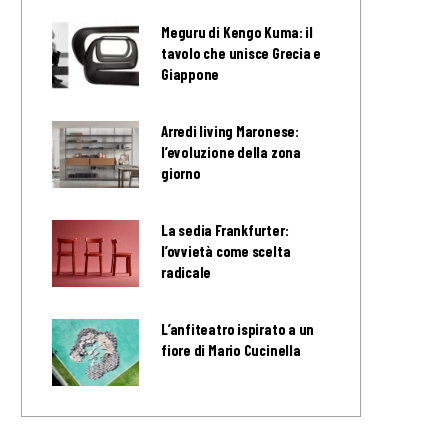
Meguru di Kengo Kuma: il
tavolo che unisce Grecia e
Giappone
Arredi living Maronese:
l’evoluzione della zona
giorno
La sedia Frankfurter:
l’ovvietà come scelta
radicale
L’anfiteatro ispirato a un
fiore di Mario Cucinella