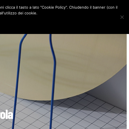
ni clicca il tasto a lato "Cookie Policy". Chiudendo il banner (con il
CONTATTI
l'utilizzo dei cookie.
F
I
P
L
a
n
i
i
c
s
n
n
e
t
t
k
b
a
e
e
o
g
r
d
o
r
e
I
k
a
s
n
m
t
vola