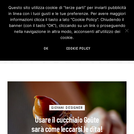
Questo sito utilizza cookie di “terze parti” per inviarti pubblicità
in linea con i tuoi gusti e le tue preferenze. Per avere maggiori
F
I
a
n
informazioni clicca il tasto a lato "Cookie Policy". Chiudendo il
c
s
banner (con il tasto "OK"), cliccando su un link o proseguendo
e
t
b
a
nella navigazione in altra modo, acconsenti all'utilizzo dei
o
g
BROWSIN
cookie.
o
r
TAG
k
a
m
utensile
OK
COOKIE POLICY
GIOVANI DESIGNER
Usare il cucchiaio Goûte
sarà come leccarsi le dita!