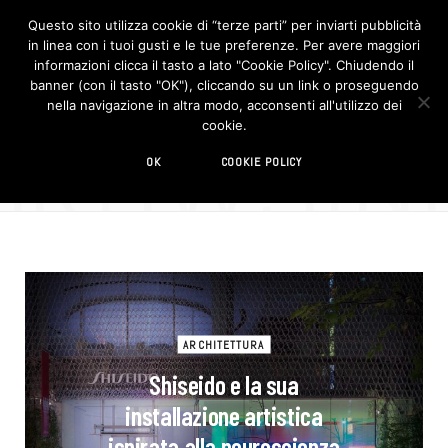
Questo sito utilizza cookie di “terze parti” per inviarti pubblicità
in linea con i tuoi gusti e le tue preferenze. Per avere maggiori
F
I
a
n
informazioni clicca il tasto a lato "Cookie Policy". Chiudendo il
c
s
banner (con il tasto "OK"), cliccando su un link o proseguendo
e
t
b
a
nella navigazione in altra modo, acconsenti all'utilizzo dei
o
g
BROWSIN
cookie.
o
r
TAG
k
a
m
neuroscienza
OK
COOKIE POLICY
ARCHITETTURA
Shiseido e la sua
installazione artistica
ispirata alla neuroscienza