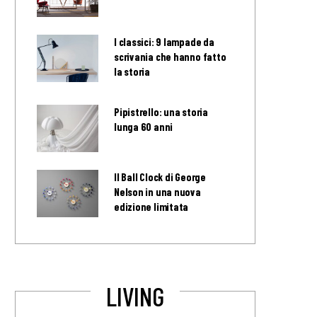
I classici: 9 lampade da
scrivania che hanno fatto
la storia
Pipistrello: una storia
lunga 60 anni
Il Ball Clock di George
Nelson in una nuova
edizione limitata
LIVING