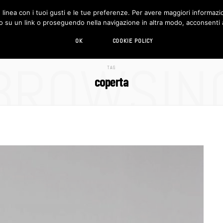
in linea con i tuoi gusti e le tue preferenze. Per avere maggiori informazio
DESIGN
LIVING
HI-TECH
CHI SIAMO
o su un link o proseguendo nella navigazione in altra modo, acconsenti al
OK
COOKIE POLICY
BROWSIN
TAG
coperta