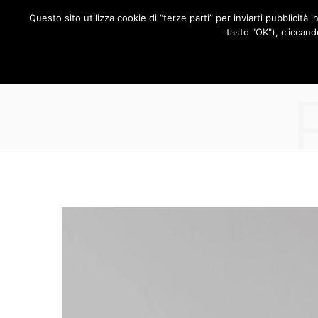
Questo sito utilizza cookie di “terze parti” per inviarti pubblicità 
RUBRICHE
tasto "OK"), cliccand