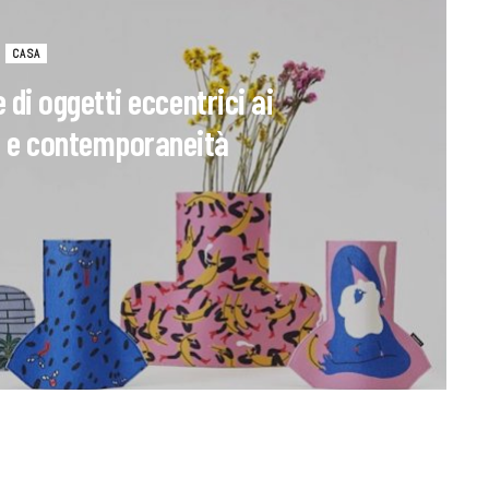
CASA
 di oggetti eccentrici ai
te e contemporaneità