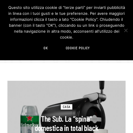
Questo sito utilizza cookie di “terze parti” per inviarti pubblicità
in linea con i tuoi gusti e le tue preferenze. Per avere maggiori
F
I
a
n
informazioni clicca il tasto a lato "Cookie Policy". Chiudendo il
c
s
banner (con il tasto "OK"), cliccando su un link o proseguendo
e
t
b
a
nella navigazione in altra modo, acconsenti all'utilizzo dei
o
g
BROWSIN
cookie.
o
r
TAG
k
a
m
birra
OK
COOKIE POLICY
CASA
The Sub. La “spina”
domestica in total black