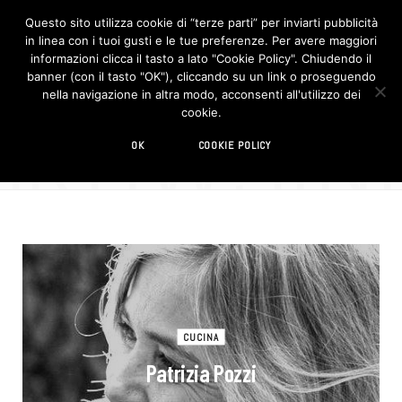
Questo sito utilizza cookie di “terze parti” per inviarti pubblicità
in linea con i tuoi gusti e le tue preferenze. Per avere maggiori
F
I
a
n
informazioni clicca il tasto a lato "Cookie Policy". Chiudendo il
c
s
banner (con il tasto "OK"), cliccando su un link o proseguendo
e
t
b
a
nella navigazione in altra modo, acconsenti all'utilizzo dei
o
g
BROWSIN
cookie.
o
r
TAG
k
a
m
landscape
OK
COOKIE POLICY
CUCINA
Patrizia Pozzi