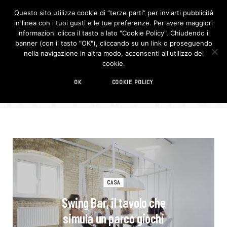
Questo sito utilizza cookie di “terze parti” per inviarti pubblicità
in linea con i tuoi gusti e le tue preferenze. Per avere maggiori
F
I
a
n
informazioni clicca il tasto a lato "Cookie Policy". Chiudendo il
c
s
banner (con il tasto "OK"), cliccando su un link o proseguendo
e
t
b
a
nella navigazione in altra modo, acconsenti all'utilizzo dei
o
g
BROWSIN
cookie.
o
r
TAG
k
a
m
divertimento
OK
COOKIE POLICY
CASA
Swing Bar, il tavolo che
simula un parco giochi