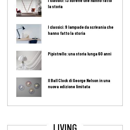
I classici: 13 librerie che hanno fatto
la storia
I classici: 9 lampade da scrivania che
hanno fatto la storia
Pipistrello: una storia lunga 60 anni
Il Ball Clock di George Nelson in una
nuova edizione limitata
LIVING