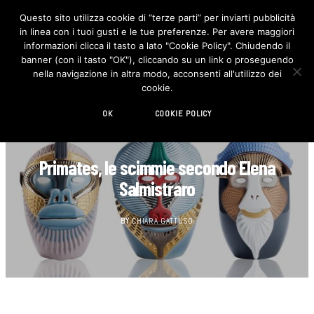
Questo sito utilizza cookie di “terze parti” per inviarti pubblicità
in linea con i tuoi gusti e le tue preferenze. Per avere maggiori
F
I
a
n
informazioni clicca il tasto a lato "Cookie Policy". Chiudendo il
c
s
banner (con il tasto "OK"), cliccando su un link o proseguendo
e
t
b
a
nella navigazione in altra modo, acconsenti all'utilizzo dei
o
g
cookie.
o
r
k
a
m
OK
COOKIE POLICY
DECORAZIONE
Primates, le scimmie secondo Elena
Salmistraro
BY
CHIARA GATTUSO