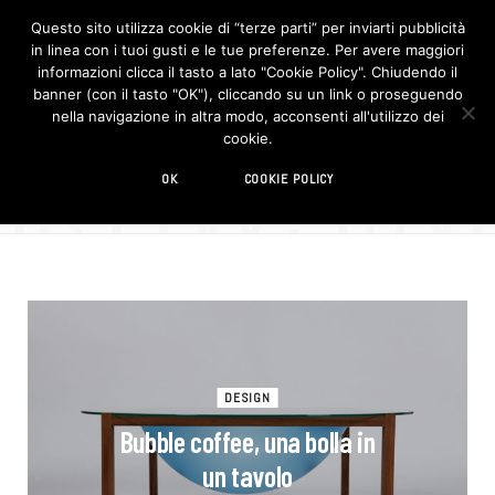
Questo sito utilizza cookie di “terze parti” per inviarti pubblicità
in linea con i tuoi gusti e le tue preferenze. Per avere maggiori
F
I
a
n
informazioni clicca il tasto a lato "Cookie Policy". Chiudendo il
c
s
banner (con il tasto "OK"), cliccando su un link o proseguendo
e
t
b
a
nella navigazione in altra modo, acconsenti all'utilizzo dei
o
g
BROWSIN
cookie.
o
r
TAG
k
a
m
bolla
OK
COOKIE POLICY
DESIGN
Bubble coffee, una bolla in
un tavolo