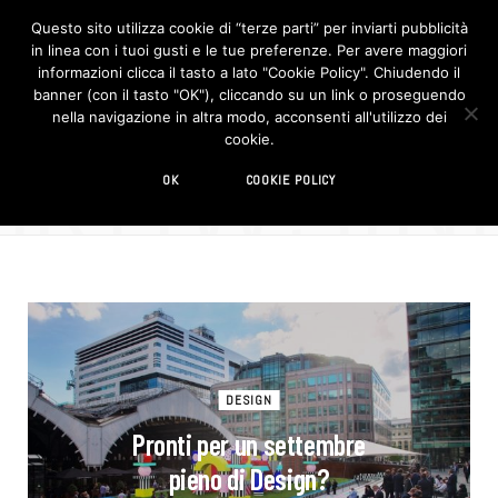
Questo sito utilizza cookie di “terze parti” per inviarti pubblicità
in linea con i tuoi gusti e le tue preferenze. Per avere maggiori
F
I
a
n
informazioni clicca il tasto a lato "Cookie Policy". Chiudendo il
c
s
banner (con il tasto "OK"), cliccando su un link o proseguendo
e
t
b
a
nella navigazione in altra modo, acconsenti all'utilizzo dei
o
g
BROWSIN
cookie.
o
r
TAG
k
a
m
settembre
OK
COOKIE POLICY
DESIGN
Pronti per un settembre
pieno di Design?