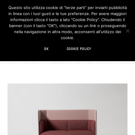
Questo sito utilizza cookie di “terze parti” per inviarti pubblicità
in linea con i tuoi gusti e le tue preferenze. Per avere maggiori
F
I
a
n
informazioni clicca il tasto a lato "Cookie Policy". Chiudendo il
c
s
banner (con il tasto "OK"), cliccando su un link o proseguendo
e
t
b
a
nella navigazione in altra modo, acconsenti all'utilizzo dei
o
g
SEARCH
cookie.
o
r
35 RESULTS
k
a
m
home office
OK
COOKIE POLICY